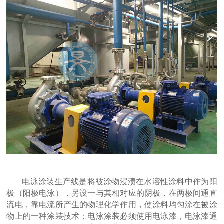
电泳涂装生产线是将被涂物浸渍在水溶性涂料中作为阳
极（阳极电泳），另设一与其相对应的阴极，在两极间通直
流电，靠电流所产生的物理化学作用，使涂料均匀涂在被涂
物上的一种涂装技术；电泳涂装必须使用电泳漆，电泳漆通